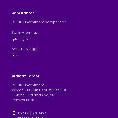
Jam Kantor
PT GKBI Investment beroperasi :
Senin – Jum'at:
00
00
9
– 17
Sabtu – Minggu:
Libur
Alamat Kantor
PT GKBI Investment
Wisma GKBI 6th Floor #Suite 601
Jl. Jend. Sudirman No. 28
Jakarta 10210
+62 (21) 571 3434