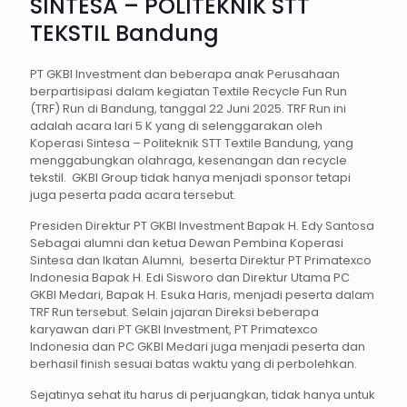
SINTESA – POLITEKNIK STT
TEKSTIL Bandung
PT GKBI Investment dan beberapa anak Perusahaan
berpartisipasi dalam kegiatan Textile Recycle Fun Run
(TRF) Run di Bandung, tanggal 22 Juni 2025. TRF Run ini
adalah acara lari 5 K yang di selenggarakan oleh
Koperasi Sintesa – Politeknik STT Textile Bandung, yang
menggabungkan olahraga, kesenangan dan recycle
tekstil. GKBI Group tidak hanya menjadi sponsor tetapi
juga peserta pada acara tersebut.
Presiden Direktur PT GKBI Investment Bapak H. Edy Santosa
Sebagai alumni dan ketua Dewan Pembina Koperasi
Sintesa dan Ikatan Alumni, beserta Direktur PT Primatexco
Indonesia Bapak H. Edi Sisworo dan Direktur Utama PC
GKBI Medari, Bapak H. Esuka Haris, menjadi peserta dalam
TRF Run tersebut. Selain jajaran Direksi beberapa
karyawan dari PT GKBI Investment, PT Primatexco
Indonesia dan PC GKBI Medari juga menjadi peserta dan
berhasil finish sesuai batas waktu yang di perbolehkan.
Sejatinya sehat itu harus di perjuangkan, tidak hanya untuk