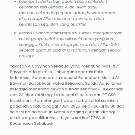
Keempat : Berkorban adalah bukti cinta dan
keimanan kita kepada Allah. Allah tidak
membutuhkan daging dan darah hewan korban,
akan tetapi Allah menerima keimanan dan
keikhlasan kita, dan yang terakhir,
Kelima : Nabi Ibrahim terbukti sukses mengantarkan
keluarganya untuk memiliki keimanan yang kuat,
sehingga Ketika menyikapi perintah dari Allah SWT
seberat apapun bisa di laksanakan dengan sebaik-
baiknya.
Yayasan Al Bayyinah Setiabudi yang menaungi Masjid Al
Bayyinah adalah milik Gabungan Koperasi Batik
Indonesia, Sementara itu menurut Bendahara Masjid Al
Bayyinah Bapak Iwan Mulya Setiawan, SE, Idul Adha tahun
ini Masjid menerima hewan qurban sebanyak : 4 ekor sapi
dan 23 ekor kambing, 1 ekor sapi di antara dari PT GKBI
Investment. Pemotongan hewan korban di laksanakan
pada hari Sabtu tanggal 7 Juni 2025 sejak pukul 08.00 dan
selesai ba’da dhuhur, Adapun daging qurban di bagi
untuk warga sekitar Masjid , yaitu sekitar 17 RW, di
Kecamatan Setiabudi