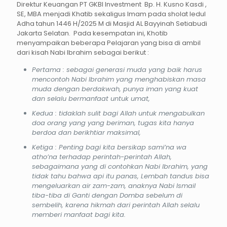
Direktur Keuangan PT GKBI Investment Bp. H. Kusno Kasdi ,
SE, MBA menjadi Khatib sekaligus Imam pada sholat Iedul
Adha tahun 1446 H/2025 M di Masjid AL Bayyinah Setiabudi
Jakarta Selatan. Pada kesempatan ini, Khotib
menyampaikan beberapa Pelajaran yang bisa di ambil
dari kisah Nabi Ibrahim sebagai berikut :
Pertama : sebagai generasi muda yang baik harus
mencontoh Nabi Ibrahim yang menghabiskan masa
muda dengan berdakwah, punya iman yang kuat
dan selalu bermanfaat untuk umat,
Kedua : tidaklah sulit bagi Allah untuk mengabulkan
doa orang yang yang beriman, tugas kita hanya
berdoa dan berikhtiar maksimal,
Ketiga : Penting bagi kita bersikap sami’na wa
atho’na terhadap perintah-perintah Allah,
sebagaimana yang di contohkan Nabi Ibrahim, yang
tidak tahu bahwa api itu panas, Lembah tandus bisa
mengeluarkan air zam-zam, anaknya Nabi Ismail
tiba-tiba di Ganti dengan Domba sebelum di
sembelih, karena hikmah dari perintah Allah selalu
memberi manfaat bagi kita.